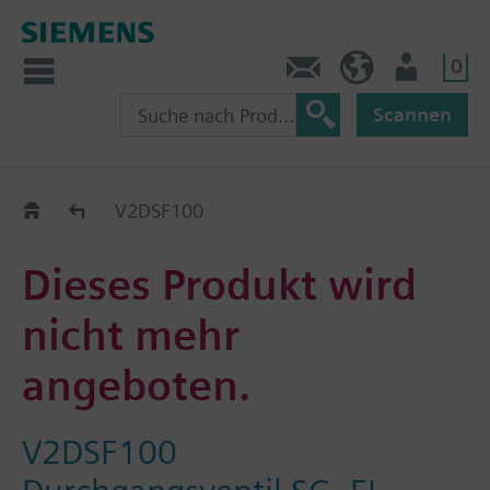
0
Kontakt
CH (de)
Nutzer
Scannen
Old2New
V2DSF100
Dieses Produkt wird
nicht mehr
angeboten.
V2DSF100