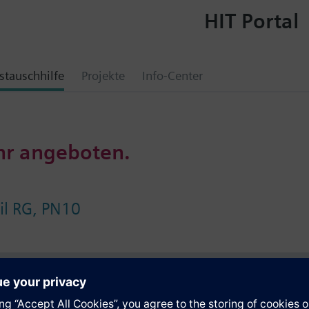
HIT Portal
tauschhilfe
Projekte
Info-Center
hr angeboten.
il RG, PN10
e