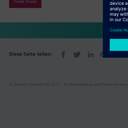
Finde Ersatz
Diese Seite teilen:
© Siemens Schweiz AG 2017
Produktangebot und Preise können p