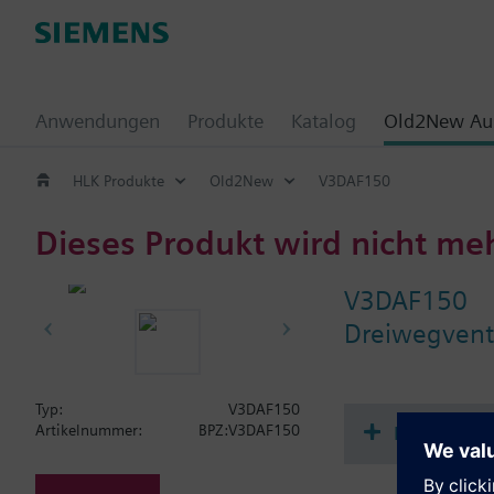
Anwendungen
Produkte
Katalog
Old2New Aus
HLK Produkte
Old2New
V3DAF150
Dieses Produkt wird nicht me
V3DAF150
Dreiwegvent
Typ:
V3DAF150
Dokument
Artikelnummer:
BPZ:V3DAF150