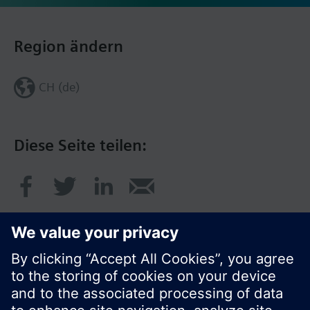
Region ändern
CH (de)
Diese Seite teilen: