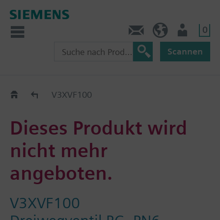
0
Kontakt
CH (de)
Nutzer
Scannen
Old2New
V3XVF100
Dieses Produkt wird
nicht mehr
angeboten.
V3XVF100