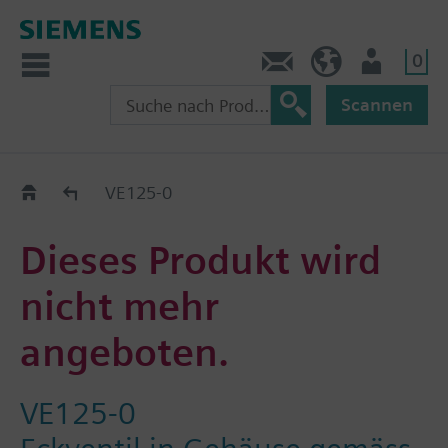
0
Kontakt
CH (de)
Nutzer
Scannen
Old2New
VE125-0
Dieses Produkt wird
nicht mehr
angeboten.
VE125-0