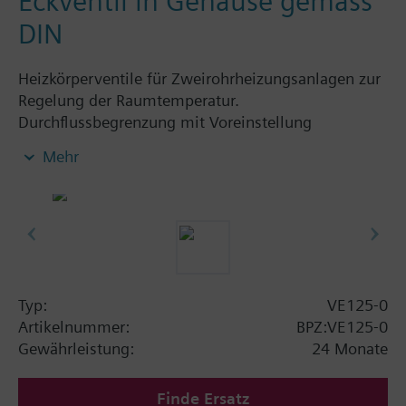
Eckventil in Gehäuse gemäss
DIN
Heizkörperventile für Zweirohrheizungsanlagen zur
Regelung der Raumtemperatur.
Durchflussbegrenzung mit Voreinstellung
einstellbar.
Mehr
Zusatz Info
Die Ventile können mit den Siemens Antrieben und
Heizkörperreglern SSA.../STA../RT../REH.. betätigt
werden.
Typ:
VE125-0
Artikelnummer:
BPZ:VE125-0
Gewährleistung:
24 Monate
Finde Ersatz