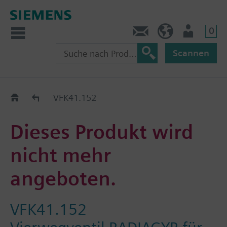
0
Kontakt
CH (de)
Nutzer
Scannen
Old2New
VFK41.152
Dieses Produkt wird
nicht mehr
angeboten.
VFK41.152