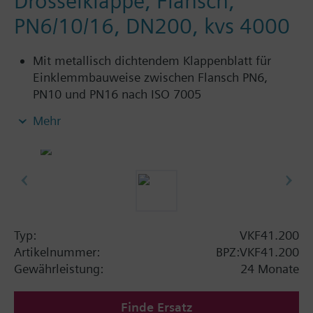
Drosselklappe, Flansch,
PN6/10/16, DN200, kvs 4000
Mit metallisch dichtendem Klappenblatt für
Einklemmbauweise zwischen Flansch PN6,
PN10 und PN16 nach ISO 7005
Für Kalt- und Warmwasser in geschlossenen
Mehr
Kreisläufen
Zusatz Info
SAL..T10, SAL..T40 benötigen Montagesatz ASK33N
Typ:
VKF41.200
Artikelnummer:
BPZ:VKF41.200
Gewährleistung:
24 Monate
Finde Ersatz