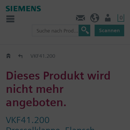
0
Kontakt
CH (de)
Nutzer
Scannen
Old2New
VKF41.200
Dieses Produkt wird
nicht mehr
angeboten.
VKF41.200