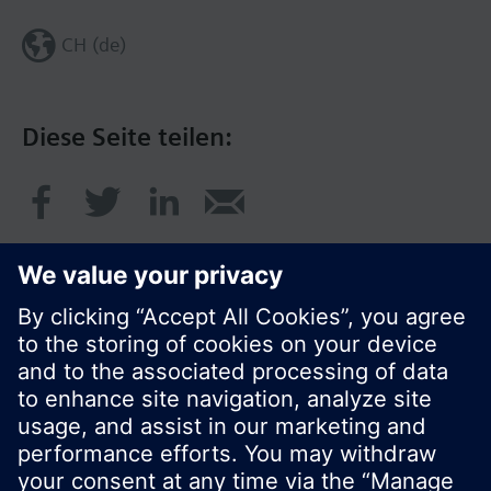
CH (de)
Diese Seite teilen:
© Siemens Schweiz AG 2017
Produktangebot und Preise können pro Land
variieren.