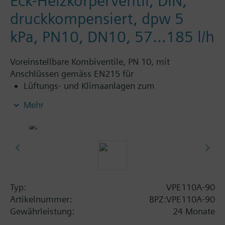
Eck-Heizkörperventil, DIN,
druckkompensiert, dpw 5
kPa, PN10, DN10, 57...185 l/h
Voreinstellbare Kombiventile, PN 10, mit
Anschlüssen gemäss EN215 für
Lüftungs- und Klimaanlagen zum
wasserseitigen Regeln und zum automatischen
Mehr
hydraulischen Abgleich von
Luftnachbehandlungsgeräten, wie z.B.
Gebläsekonvektoren, Induktionsgeräte, und in
Wärmetauschern für Heizen und Kühlen
Heizungsanlagen für Heizzonen, wie z.B.
Etagenheizungen, Wohnungen, Einzelräume
usw.
Typ:
VPE110A-90
geschlossene Kreisläufe
Artikelnummer:
BPZ:VPE110A-90
Gewährleistung:
24 Monate
Zusatz Info