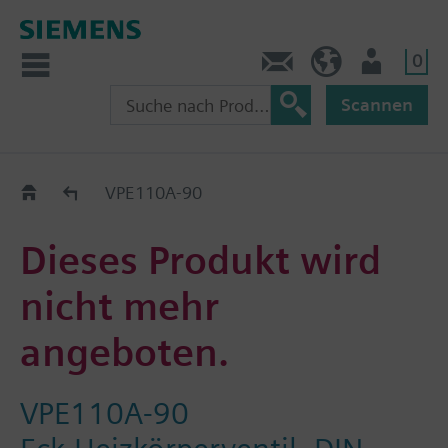
0
Kontakt
CH (de)
Nutzer
Scannen
Old2New
VPE110A-90
Dieses Produkt wird
nicht mehr
angeboten.
VPE110A-90