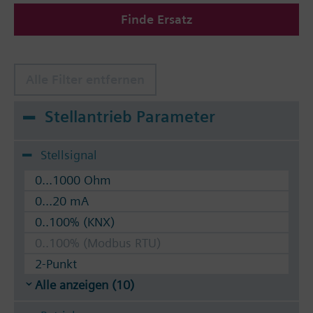
Zulässige Medien: Wasser (nach VDI 2035), Wasser
Finde Ersatz
mit Frostschutz.
Die Ventile können mit den Siemens Stellantrieben
SSA../STA.. oder thermostatischen Stellantrieben
RTN.. betätigt werden.
Alle Filter entfernen
Stellantrieb Parameter
Stellsignal
0...1000 Ohm
0...20 mA
0..100% (KNX)
0..100% (Modbus RTU)
2-Punkt
Alle anzeigen (10)