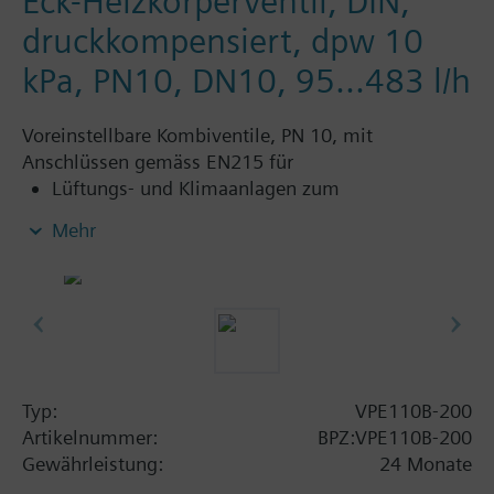
Eck-Heizkörperventil, DIN,
druckkompensiert, dpw 10
kPa, PN10, DN10, 95...483 l/h
Voreinstellbare Kombiventile, PN 10, mit
Anschlüssen gemäss EN215 für
Lüftungs- und Klimaanlagen zum
wasserseitigen Regeln und zum automatischen
Mehr
hydraulischen Abgleich von
Luftnachbehandlungsgeräten, wie z.B.
Gebläsekonvektoren, Induktionsgeräte, und in
Wärmetauschern für Heizen und Kühlen
Heizungsanlagen für Heizzonen, wie z.B.
Etagenheizungen, Wohnungen, Einzelräume
usw.
Typ:
VPE110B-200
geschlossene Kreisläufe
Artikelnummer:
BPZ:VPE110B-200
Gewährleistung:
24 Monate
Zusatz Info