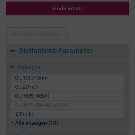
Zulässige Medien: Wasser (nach VDI 2035), Wasser
Finde Ersatz
mit Frostschutz.
Die Ventile können mit den Siemens Stellantrieben
SSA../STA.. oder thermostatischen Stellantrieben
RTN.. betätigt werden.
Alle Filter entfernen
Stellantrieb Parameter
Stellsignal
0...1000 Ohm
0...20 mA
0..100% (KNX)
0..100% (Modbus RTU)
2-Punkt
Alle anzeigen (10)