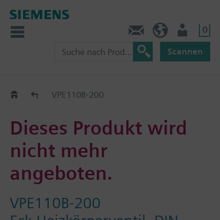
0
Kontakt
CH (de)
Nutzer
Scannen
Old2New
VPE110B-200
Dieses Produkt wird
nicht mehr
angeboten.
VPE110B-200