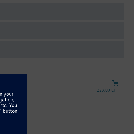
rieben RTN.. betätigt werden.
X
223,00 CHF