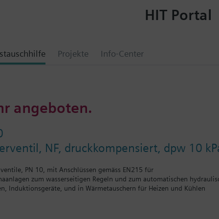
HIT Portal
tauschhilfe
Projekte
Info-Center
hr angeboten.
0
erventil, NF, druckkompensiert, dpw 10 kP
iventile, PN 10, mit Anschlüssen gemäss EN215 für
maanlagen zum wasserseitigen Regeln und zum automatischen hydraulis
n, Induktionsgeräte, und in Wärmetauschern für Heizen und Kühlen
ür Heizzonen, wie z.B. Etagenheizungen, Wohnungen, Einzelräume usw.
läufe