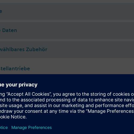
ser (nach VDI 2035), Wasser mit Frostschutz.
e
t den Siemens Stellantrieben SSA../STA.. oder thermostatischen Stellant
e Daten
wählbares Zubehör
tellantriebe
118.09HKN
tromotorischer Stellantrieb, 100 N für Ventile mit 1.2...6.5 mm Hub, KN