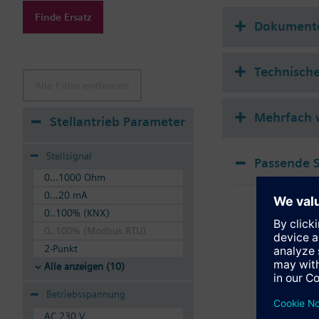
Zusatz Info
Finde Ersatz
Zulässige Medien: Was
Dokument
Die Ventile können mi
Technisch
Alle Filter entfernen
Mehrfach 
Stellantrieb Parameter
Stellsignal
Passende S
0...1000 Ohm
SSA
0...20 mA
Elek
0..100% (KNX)
0..100% (Modbus RTU)
2-Punkt
Alle anzeigen (10)
Betriebsspannung
AC 230 V