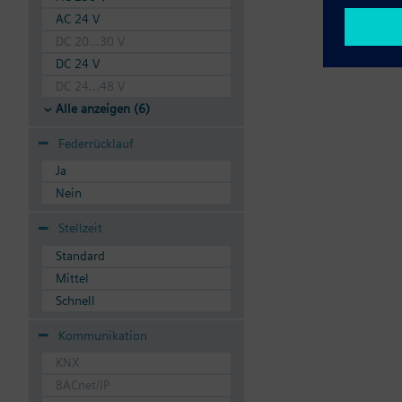
AC 24 V
DC 20...30 V
DC 24 V
DC 24...48 V
Alle anzeigen (6)
Federrücklauf
Ja
Nein
Stellzeit
Standard
Mittel
Schnell
Kommunikation
KNX
BACnet/IP