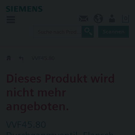
0
Kontakt
CH (de)
Nutzer
Scannen
Old2New
VVF45.80
Dieses Produkt wird
nicht mehr
angeboten.
VVF45.80