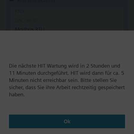
Kommunikation
KNX
BACnet/IP
Modbus RTU
Nein
Dokumente
Die nächste HIT Wartung wird in 2 Stunden und
11 Minuten durchgeführt. HIT wird dann für ca. 5
Minuten nicht erreichbar sein. Bitte stellen Sie
Technische Daten
sicher, dass Sie ihre Arbeit rechtzeitig gespeichert
haben.
Passende Stellantriebe
SKC32.61
Ok
Elektrohydraulischer Stellantrieb,
2800 N, 40 mm, AC 230 V, 3-