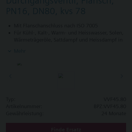
Durchgangsventil, Flansch,
PN16, DN80, kvs 78
Mit Flanschanschluss nach ISO 7005
Für Kühl-, Kalt-, Warm- und Heisswasser, Solen,
Wärmeträgeröle, Sattdampf und Heissdampf in
offenen und geschlossenen Kreisläufen
Mehr
Zusatz Info
VVF45…4: Stopfbuchse mit PTFE Manschette für
Temperaturen bis 180 °C
Verfügbar bis Frühjahr 2011, anschliessend
Durchgangsventile VVF43.., bzw. VVF53.. bestellen.
Typ:
VVF45.80
Artikelnummer:
BPZ:VVF45.80
Gewährleistung:
24 Monate
Finde Ersatz