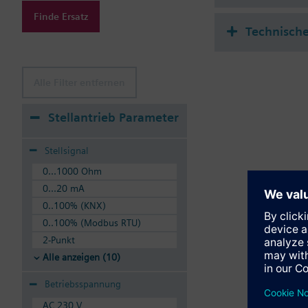
Finde Ersatz
Technisch
Alle Filter entfernen
Stellantrieb Parameter
Stellsignal
0...1000 Ohm
0...20 mA
0..100% (KNX)
0..100% (Modbus RTU)
2-Punkt
Alle anzeigen (10)
Betriebsspannung
AC 230 V