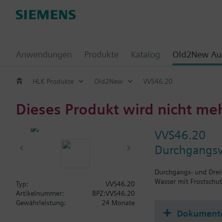
Anwendungen
Produkte
Katalog
Old2New Aus
HLK Produkte
Old2New
VVS46.20
Dieses Produkt wird nicht me
VVS46.20
Durchgangsve
Durchgangs- und Drei
Wasser mit Frostschut
Typ:
VVS46.20
Artikelnummer:
BPZ:VVS46.20
Gewährleistung:
24 Monate
Dokument