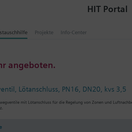
HIT Portal
tauschhilfe
Projekte
Info-Center
hr angeboten.
ntil, Lötanschluss, PN16, DN20, kvs 3,5
wegventile mit Lötanschluss für die Regelung von Zonen und Luftnachb
z.
e