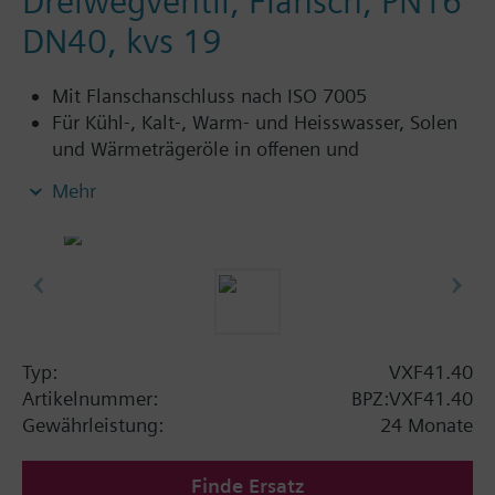
Dreiwegventil, Flansch, PN16
DN40, kvs 19
Mit Flanschanschluss nach ISO 7005
Für Kühl-, Kalt-, Warm- und Heisswasser, Solen
und Wärmeträgeröle in offenen und
geschlossenen Kreisläufen
Mehr
Zusatz Info
VXF41…4: Stopfbuchse mit PTFE Manschettte
für Temperaturen bis 180 °C
VXF41…5: Stopfbuchse mit PTFE Manschettte,
silikonfreie Ausführung, für Temperaturen bis
180 °C
Typ:
VXF41.40
Artikelnummer:
BPZ:VXF41.40
Verfügbar bis Sommer 2011, anschliessend
Gewährleistung:
24 Monate
Dreiwegventile VXF43.., bzw. VXF53.. bestellen.
Finde Ersatz