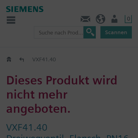
0
Kontakt
CH (de)
Nutzer
Scannen
Old2New
VXF41.40
Dieses Produkt wird
nicht mehr
angeboten.
VXF41.40