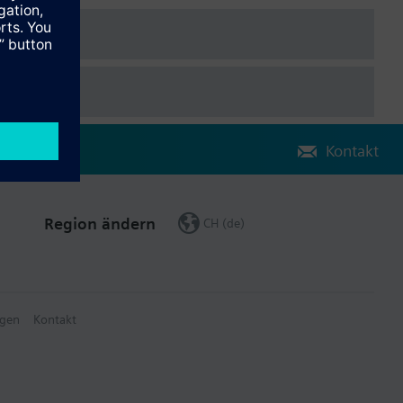
ch. Datenübertragung per M-Bus oder im Siemeca™ AMR
Kontakt
Region ändern
CH (de)
gen
Kontakt