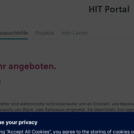
HIT Portal
tauschhilfe
Projekte
Info-Center
hr angeboten.
0
r
hler sind elektronische Volltrockenläufer und als Einstrahl- und Messk
brauchs von Warm- oder Kaltwasser eingesetzt. Sie übermitteln ihre tag
nsammler.
den in verschiedenen Bauformen und in verschiedenen Baugrössen mit 
 ausgerüstet werden können. Der Wohnungsnutzer kann sich auf einem gro
. Die eingebaute Lithiumbatterie versorgt das Gerät für mehr als eine Ei