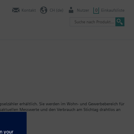
Kontakt
CH (de)
Nutzer
0
Einkaufsliste
apselzähler erhältlich. Sie werden im Wohn- und Gewerbebereich für
esaktuellen Messwerte und den Verbrauch am Stichtag drahtlos an
abnehmbarem Rechenwerk (Kabellänge 1,5 m) angeboten, so dass
ssen, leicht ablesbaren Display einfach über seinen individuellen
chperiode mit Energie.