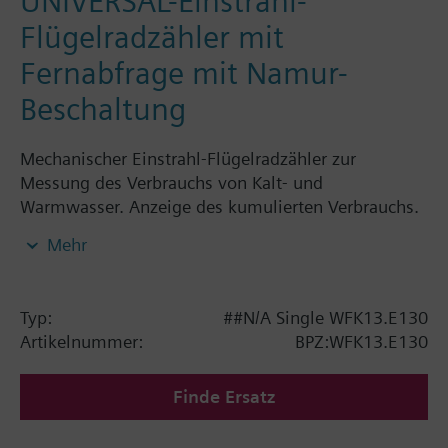
UNIVERSAL-Einstrahl-
Flügelradzähler mit
Fernabfrage mit Namur-
Beschaltung
Mechanischer Einstrahl-Flügelradzähler zur
Messung des Verbrauchs von Kalt- und
Warmwasser. Anzeige des kumulierten Verbrauchs.
Gehäuse Messing vernickelt, Trockenläufer mit
Mehr
Magnetübertragung und drehbarem Zählwerk. Alle
Wasserzähler WFK1../WFK2../WFW1../WFW2.. sind
mit Fernabfrageausgang und EG-Erstgeeicht.
Typ:
##N/A Single WFK13.E130
Armatur horizontal montiert = Klasse B
Artikelnummer:
BPZ:WFK13.E130
Armatur vertikal montiert = Klasse A
Mechanische Wasserzähler Einstrahler sind bei
Finde Ersatz
Siemens Building Technologies electronic bis zu
einem Nenndurchfluss von 2,5 m³/h erhältlich. Die
Bestellnummern für die mech. Kaltwasserzähler