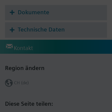
beginnen mit WFK..und für die Warmwasserzähler
Dokumente
mit WFW... Weitere Informationen finden Sie im
technischen Datenblatt.
Technische Daten
Kontakt
Region ändern
CH (de)
Diese Seite teilen: