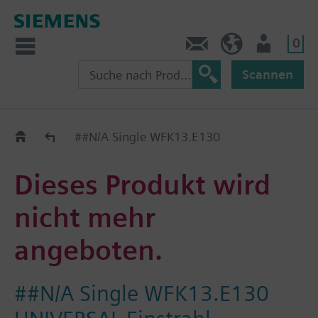
0
Kontakt
CH (de)
Nutzer
Scannen
Old2New
##N/A Single WFK13.E130
Dieses Produkt wird
nicht mehr
angeboten.
##N/A Single WFK13.E130