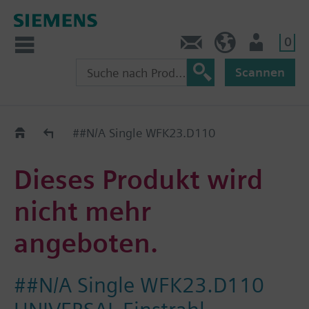
0
Kontakt
CH (de)
Nutzer
Scannen
Old2New
##N/A Single WFK23.D110
Dieses Produkt wird
nicht mehr
angeboten.
##N/A Single WFK23.D110