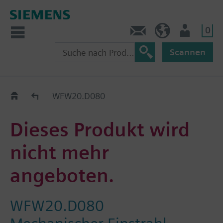
0
Kontakt
CH (de)
Nutzer
Scannen
Old2New
WFW20.D080
Dieses Produkt wird
nicht mehr
angeboten.
WFW20.D080