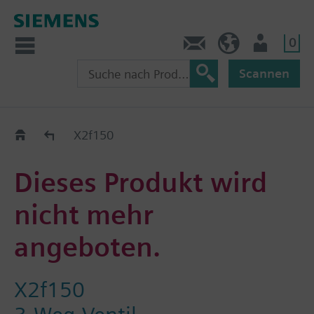
0
Kontakt
CH (de)
Nutzer
Scannen
Old2New
X2f150
Dieses Produkt wird
nicht mehr
angeboten.
X2f150