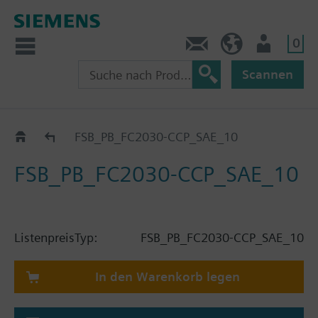
0
Kontakt
CH (de)
Nutzer
Scannen
Katalog
FSB_PB_FC2030-CCP_SAE_10
FSB_PB_FC2030-CCP_SAE_10
Listenpreis
Typ:
FSB_PB_FC2030-CCP_SAE_10
In den Warenkorb legen