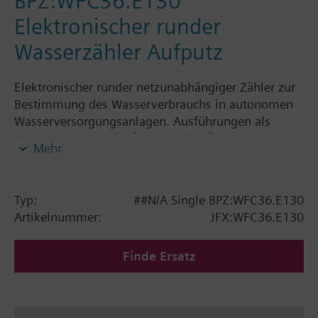
BPZ:WFC36.E130
Elektronischer runder
Wasserzähler Aufputz
Elektronischer runder netzunabhängiger Zähler zur
Bestimmung des Wasserverbrauchs in autonomen
Wasserversorgungsanlagen. Ausführungen als
Einstrahlzähler 1,5 m³/h und 2,5 m³/h.
Mehr
Der elektronische Wasserzähler ist eine
Komponente des Systems AMR und kann über eine
IrDA-Schnittstelle ausgelesen und parametriert
Typ:
##N/A Single BPZ:WFC36.E130
werden.
Artikelnummer:
JFX:WFC36.E130
Der Wasserzähler hat eine rollierende Anzeige;
diese umfasst folgende Werte und Grössen:
Finde Ersatz
Kumulierter Wasserverbrauch seit
Inbetriebnahme des Wasserzählers
Segmenttest