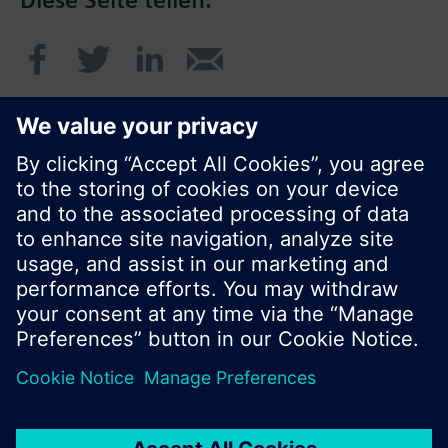
Diese Seite teilen:
© Siemens Schweiz AG 2017
Produktangebot und Preise können pro Land
variieren.
Cookie Hinweis
Datenschutz
Nutzungsbedingungen