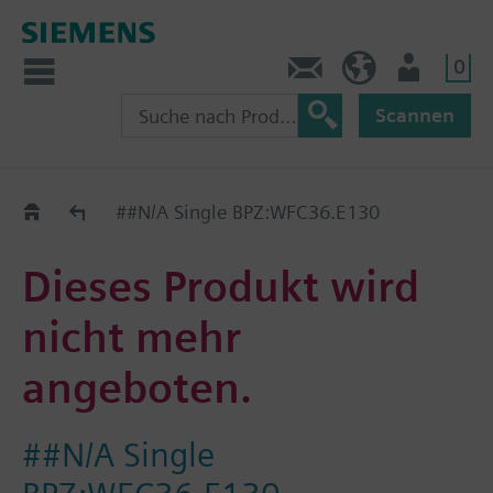
0
Kontakt
CH (de)
Nutzer
Scannen
Old2New
##N/A Single BPZ:WFC36.E130
Dieses Produkt wird
nicht mehr
angeboten.
##N/A Single