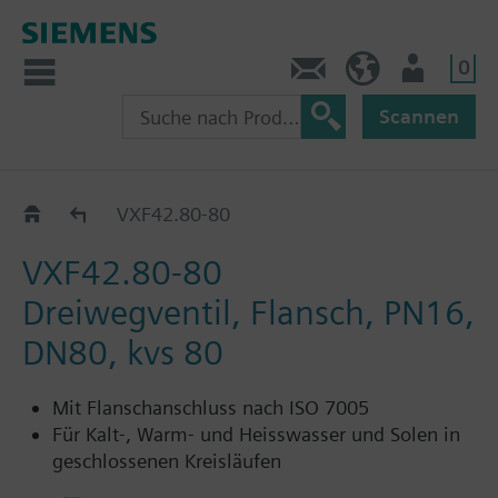
0
Kontakt
CH (de)
Nutzer
Scannen
VXF42..
VXF42.80-80
VXF42.80-80
Dreiwegventil, Flansch, PN16,
DN80, kvs 80
Mit Flanschanschluss nach ISO 7005
Für Kalt-, Warm- und Heisswasser und Solen in
geschlossenen Kreisläufen