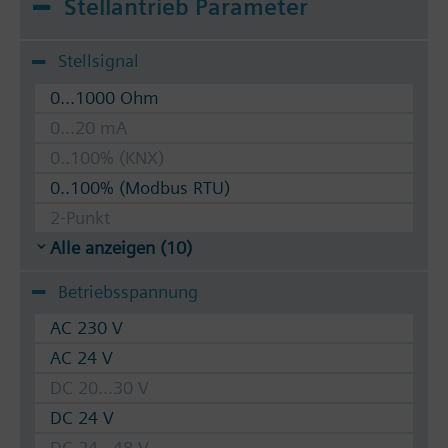
Stellantrieb Parameter
Stellsignal
0...1000 Ohm
0...20 mA
0..100% (KNX)
0..100% (Modbus RTU)
2-Punkt
Alle anzeigen (10)
Betriebsspannung
AC 230 V
AC 24 V
DC 20...30 V
DC 24 V
DC 24...48 V