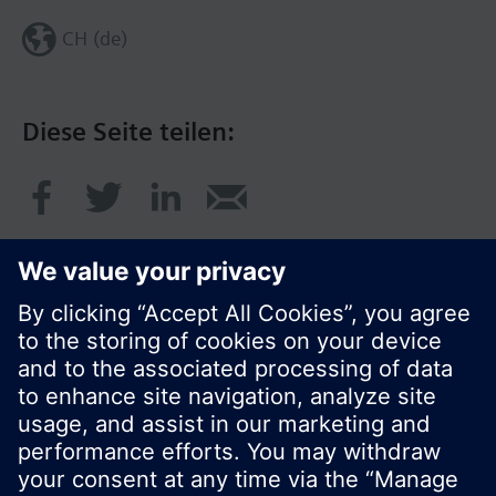
CH (de)
Diese Seite teilen:
© Siemens Schweiz AG 2017
Produktangebot und Preise können pro Land
variieren.