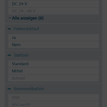
DC 24 V
DC 24...48 V
Alle anzeigen (6)
Federrücklauf
Ja
Nein
Stellzeit
Standard
Mittel
Schnell
Kommunikation
KNX
BACnet/IP