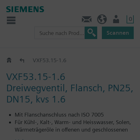
0
Kontakt
CH (de)
Nutzer
Scannen
VXF53..
VXF53.15-1.6
VXF53.15-1.6
Dreiwegventil, Flansch, PN25,
DN15, kvs 1.6
Mit Flanschanschluss nach ISO 7005
Für Kühl-, Kalt-, Warm- und Heisswasser, Solen,
Wärmeträgeröle in offenen und geschlossenen
Kreisläufen