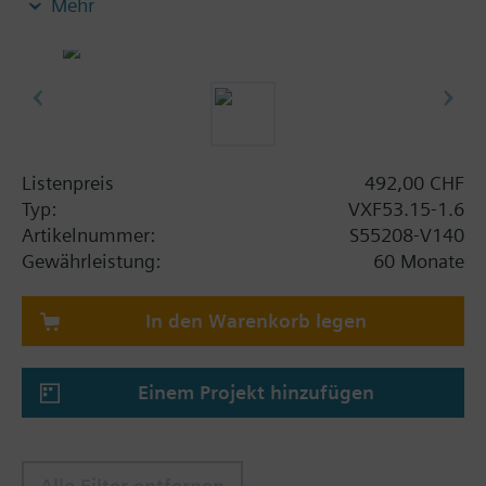
Mehr
Zusatz Info
Bei Verwendung der Ventile der Baureihen V..F43..
und V..F53.. mit Stösselheizung sowie einer
Mediumstemperatur unter -5 °C muss die
Stösseldichtung ausgetauscht werden.
Listenpreis
492,00 CHF
Typ:
VXF53.15-1.6
Artikelnummer:
S55208-V140
Gewährleistung:
60 Monate
In den Warenkorb legen
Einem Projekt hinzufügen
Alle Filter entfernen