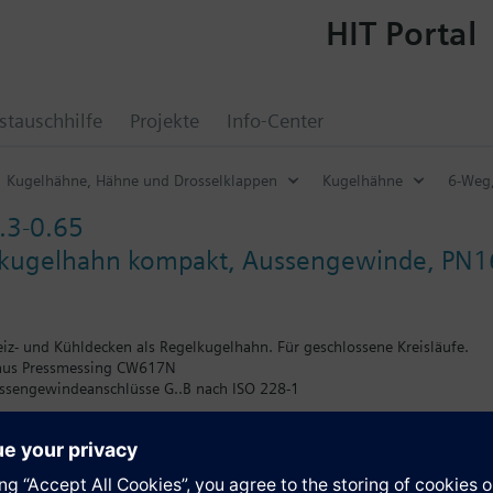
HIT Portal
tauschhilfe
Projekte
Info-Center
Kugelhähne, Hähne und Drosselklappen
Kugelhähne
6-Weg
.3-0.65
kugelhahn kompakt, Aussengewinde, PN1
z- und Kühldecken als Regelkugelhahn. Für geschlossene Kreisläufe.
aus Pressmessing CW617N
ssengewindeanschlüsse G..B nach ISO 228-1
6-Weg elektromotorischen Drehantrieben für Anwendungen mit Zusatzfunk