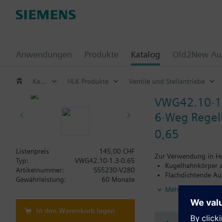
Anwendungen
Produkte
Katalog
Old2New Aus
Katalog
HLK Produkte
Ventile und Stellantriebe
VWG42.10-1
6-Weg Regel
0,65
Listenpreis
145,00 CHF
Zur Verwendung in Hei
Typ:
VWG42.10-1.3-0.65
Kugelhahnkörper 
Artikelnummer:
S55230-V280
Flachdichtende Au
Gewährleistung:
60 Monate
Kombinierbar mit 
Mehr
In den Warenkorb legen