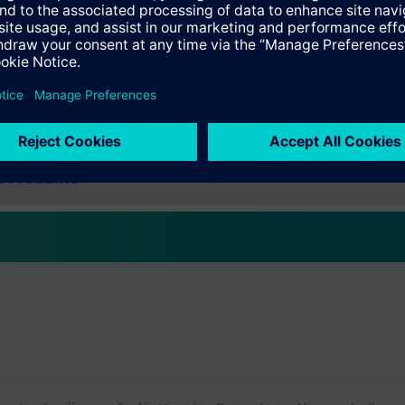
e
e Daten
wählbares Zubehör
e Produkte