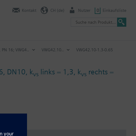
Kontakt
CH (de)
Nutzer
0
Einkaufsliste
, PN 16; VWG4..
VWG42.10..
VWG42.10-1.3-0.65
6, DN10, k
links = 1,3, k
rechts =
vs
vs
tionen (z.B. Hilfsschalter, Potentiometer)