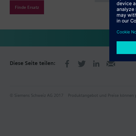
Finde Ersatz
Diese Seite teilen:
© Siemens Schweiz AG 2017
Produktangebot und Preise können p