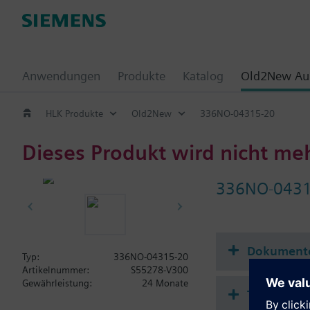
Anwendungen
Produkte
Katalog
Old2New Aus
HLK Produkte
Old2New
336NO-04315-20
Dieses Produkt wird nicht me
336NO-0431
Dokument
Typ:
336NO-04315-20
Artikelnummer:
S55278-V300
Gewährleistung:
24 Monate
Technisch