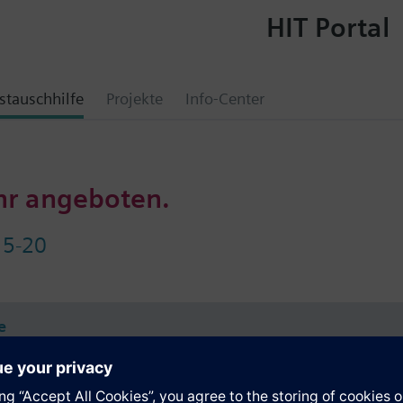
HIT Portal
tauschhilfe
Projekte
Info-Center
hr angeboten.
5-20
e
e Daten