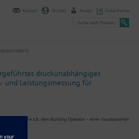
Kontakt
CH (de)
Nutzer
0
Einkaufsliste
EXG4U10A015
orgeführtes druckunabhängiges
s- und Leistungsmessung für
aaS)-Paketen wie z.B. dem Building Operator – einer cloudbasierten