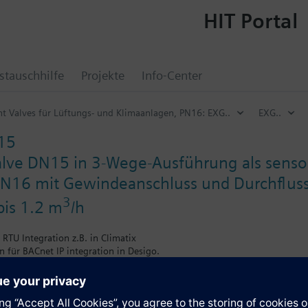
HIT Portal
tauschhilfe
Projekte
Info-Center
ent Valves für Lüftungs- und Klimaanlagen, PN16: EXG..
EXG..
15
Valve DN15 in 3-Wege-Ausführung als sens
PN16 mit Gewindeanschluss und Durchflus
3
bis 1.2 m
/h
TU Integration z.B. in Climatix
n für BACnet IP integration in Desigo.
ür erweiterte Funktionen mit einer Auswahl von Software-als-Service (S
Fernüberwachung und – steuerung des gesamten Gebäudebestandes.
ung AC/DC 24 V
 DC 0/2...10 V o. 4...20 mA