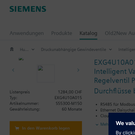
Anwendungen
Produkte
Katalog
Old2New Aus
Hub- und druckunabhängige Regelventile (PICV)
Druckunabhängige Gewindeventile
Intellig
EXG4U10A0
Intelligent 
Regelventil 
Durchflüsse 
Listenpreis
1284,00 CHF
Typ:
EXG4U10A015
Artikelnummer:
S55300-M150
RS485 für Modbus R
Gewährleistung:
60 Monate
Ethernet Daisychai
Cloud Einbindung f
Applikation zur 
Mehr
Spannungsversorg
In den Warenkorb legen
Stellsignal analog