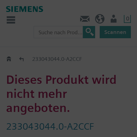
0
Kontakt
CH (de)
Nutzer
Scannen
Old2New
233043044.0-A2CCF
Dieses Produkt wird
nicht mehr
angeboten.
233043044.0-A2CCF