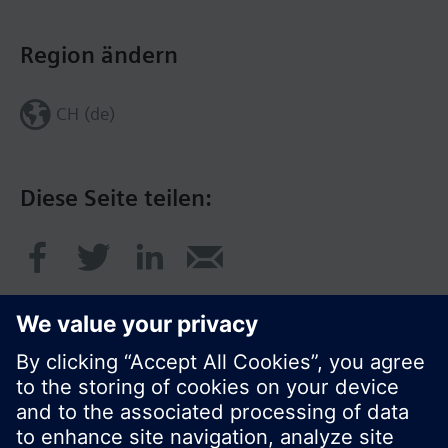
Region ändern
CH (de)
Diese Seite teilen:
© Siemens Schweiz AG 2017