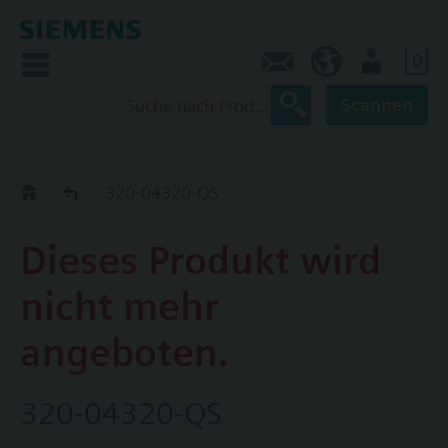
0
Kontakt
CH (de)
Nutzer
Scannen
Old2New
320-04320-QS
Dieses Produkt wird
nicht mehr
angeboten.
320-04320-QS