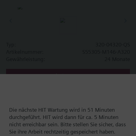
Typ:
320-04320-QS
Artikelnummer:
S55305-M146-A320
Gewährleistung:
24 Monate
Finde Ersatz
Dokumente
Die nächste HIT Wartung wird in 51 Minuten
durchgeführt. HIT wird dann für ca. 5 Minuten
nicht erreichbar sein. Bitte stellen Sie sicher, dass
Technische Daten
Sie ihre Arbeit rechtzeitig gespeichert haben.