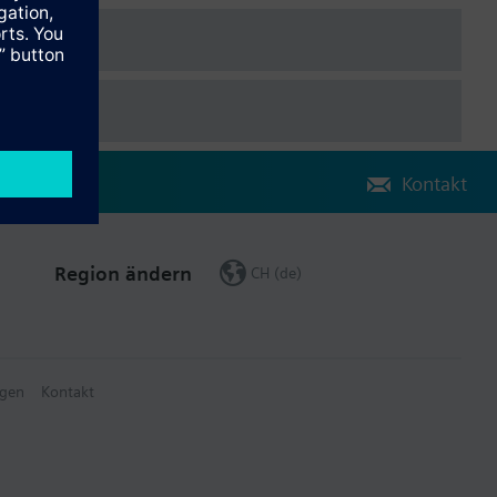
tzerschnittstelle
, in Übereinstimmung mit dem BACnet-Standard inklusive B-BC-
Kontakt
Region ändern
CH (de)
gen
Kontakt