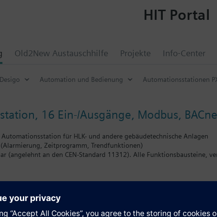
HIT Portal
g
Old2New Austauschhilfe
Projekte
Info-Center
Desigo
Automation und Bedienung
Automationsstationen P
tation, 16 Ein-/Ausgänge, Modbus, BACnet
 Automationsstation für HLK- und andere gebäudetechnische Anlagen
(Alarmierung, Zeitprogramm, Trendfunktionen)
ar (angelehnt an den CEN-Standard 11312). Alle Funktionsbausteine, ve
ind integriert: 12 universelle Ein-/Ausgänge und 4 Relaisausgänge
s von I/O-Modulen TXM. Bis zu 4 TXM-Module (typenabhängig) können d
 ist 50.
is zu 40 Modbus-Datenpunkten
giereserve (Supercap) für die Unterstützung der Echtzeituhr (7 Tage)
e
nbetriebnahme mit benutzerfreundlichem Tool ABT Site mit grafischen F