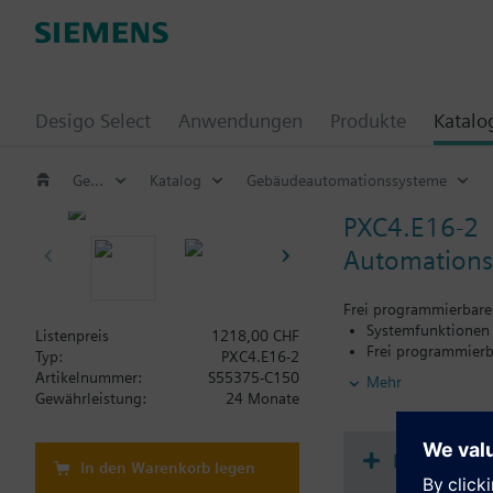
Desigo Select
Anwendungen
Produkte
Katalo
Gebäude –Automationssysteme
Katalog
Gebäudeautomationssysteme
PXC4.E16-2
Automationss
Frei programmierbare
Systemfunktionen 
Listenpreis
1218,00 CHF
Frei programmierb
Typ:
PXC4.E16-2
16 Ein-/Ausgänge s
Artikelnummer:
S55375-C150
Mehr
Direkter Anschlus
Gewährleistung:
24 Monate
(onboard und TXM)
Integration von b
Batteriefrei: Ener
Dokument
In den Warenkorb legen
Engineering und I