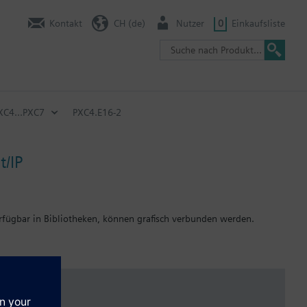
Kontakt
CH (de)
Nutzer
0
Einkaufsliste
XC4...PXC7
PXC4.E16-2
/IP
rfügbar in Bibliotheken, können grafisch verbunden werden.
irekt gespiesen werden. Die maximale Anzahl von Ein-/Ausgängen
unktionsplänen