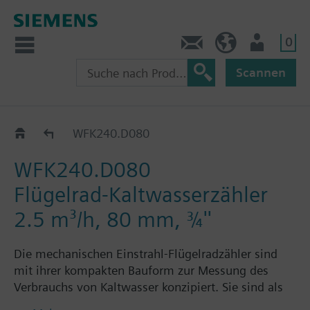
0
Kontakt
CH (de)
Nutzer
Scannen
WF.240..
WFK240.D080
WFK240.D080
Flügelrad-Kaltwasserzähler
2.5 m³/h, 80 mm, ¾''
Die mechanischen Einstrahl-Flügelradzähler sind
mit ihrer kompakten Bauform zur Messung des
Verbrauchs von Kaltwasser konzipiert. Sie sind als
Aufputzvariante mit einem Durchflussmessteil aus