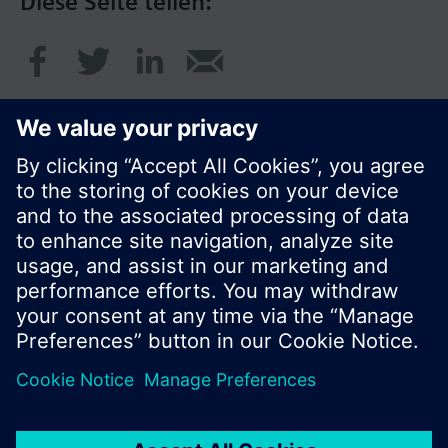
Diese Seite teilen:
© Siemens Schweiz AG 2017
Produktangebot und Preise können pro Land
variieren.
Cookie Hinweis
Datenschutz
Nutzungsbedingungen