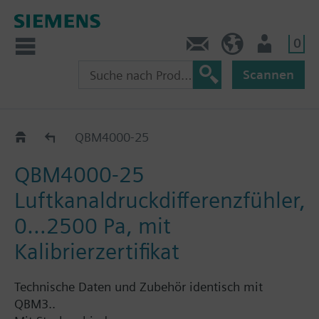
0
Kontakt
CH (de)
Nutzer
Scannen
QBM400..
QBM4000-25
QBM4000-25
Luftkanaldruckdifferenzfühler,
0…2500 Pa, mit
Kalibrierzertifikat
Technische Daten und Zubehör identisch mit
QBM3..