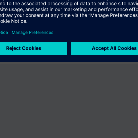
ukt "S55770-T430" nicht im Angebot. Sie werden zum Produktkatalog wei
timent von Siemens klicken.