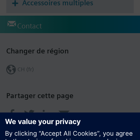
Accessoires multiples
Contact
Changer de région
CH (fr)
Partager cette page