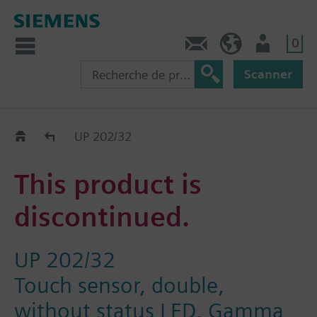
0
Contact
CH (fr)
Utilisateur
Scanner
Old2New
UP 202/32
This product is
discontinued.
UP 202/32
Touch sensor, double,
without status LED, Gamma