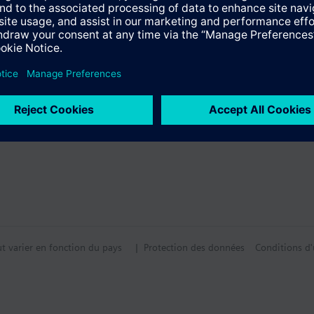
tif technique
s multiples
ut varier en fonction du pays
| Protection des données
Conditions d'