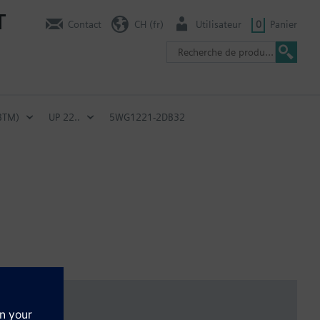
T
Contact
CH (fr)
Utilisateur
0
Panier
(BTM)
UP 22..
5WG1221-2DB32