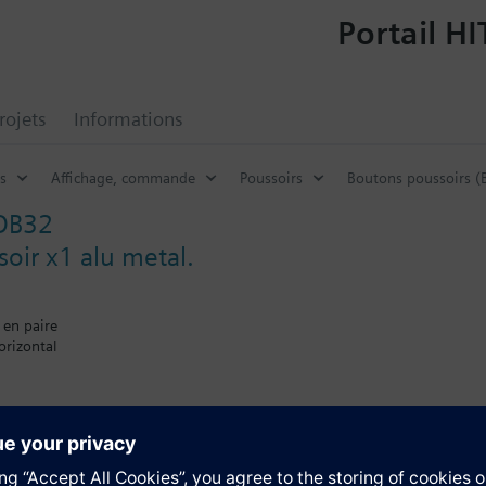
Portail HI
rojets
Informations
s
Affichage, commande
Poussoirs
Boutons poussoirs 
DB32
oir x1 alu metal.
 en paire
rizontal
nnables par bouton IR
'orientation
onnectable (BTM) ou actionneurs encastrés via BTI
tion