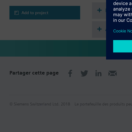
Récapitula
Add to project
Accessoire
Partager cette page
© Siemens Switzerland Ltd. 2018
Le portefeuille des produits pe