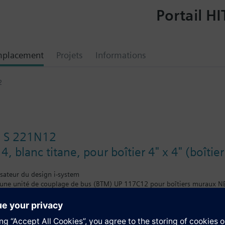
Portail HI
mplacement
Projets
Informations
2
e S 221N12
4, blanc titane, pour boîtier 4" x 4" (boîtie
lisateur du design i-system
une unité de couplage de bus (BTM) UP 117C12 pour boîtiers muraux 
tion