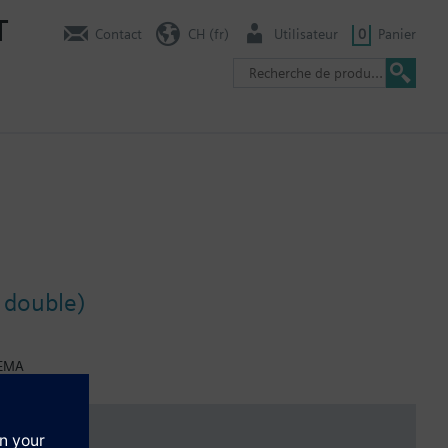
T
Contact
CH (fr)
Utilisateur
0
Panier
r double)
NEMA