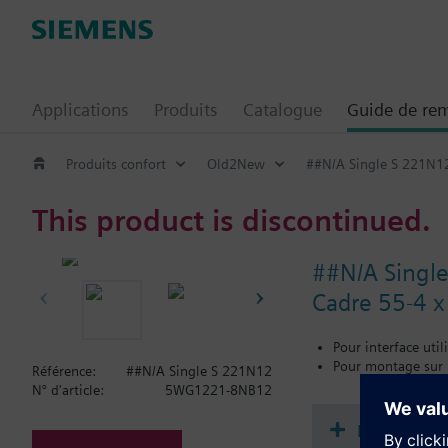
Applications
Produits
Catalogue
Guide de re
Produits confort
Old2New
##N/A Single S 221N1
This product is discontinued.
##N/A Singl
Cadre 55-4 x 
Pour interface uti
Pour montage sur 
Référence:
##N/A Single S 221N12
N° d'article:
5WG1221-8NB12
Documenta