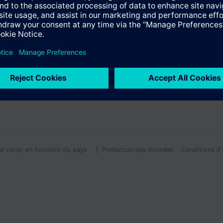
tif technique
ut varier en fonction du pays
| Protection des données
Conditions d'