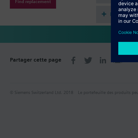
Find replacement
Récapitula
Partager cette page
© Siemens Switzerland Ltd. 2018
Le portefeuille des produits pe