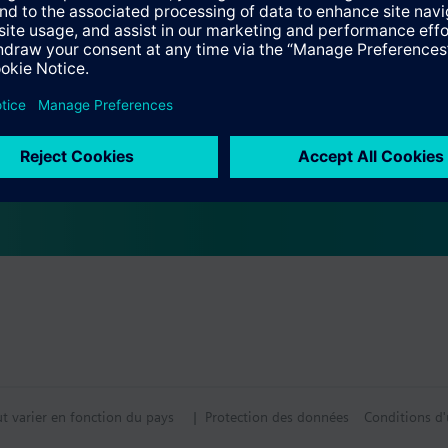
tif technique
s multiples
ntal compatible
ut varier en fonction du pays
| Protection des données
Conditions d'