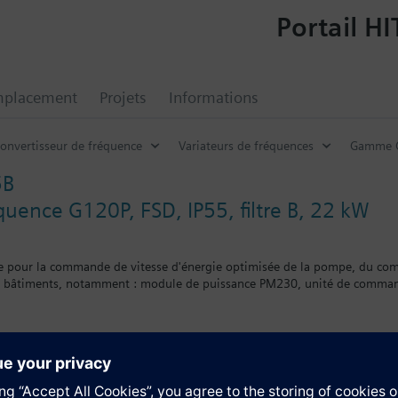
Portail HI
mplacement
Projets
Informations
onvertisseur de fréquence
Variateurs de fréquences
Gamme G
5B
quence G120P, FSD, IP55, filtre B, 22 kW
e pour la commande de vitesse d'énergie optimisée de la pompe, du comp
s bâtiments, notamment : module de puissance PM230, unité de comman
entaire
 d'un BOP-2 ou d'un couvercle d'obturation, la profondeur augmente de 
tion