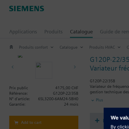
Applications
Produits
Catalogue
Guide de re
Produits confort
Catalogue
Produits HVAC
C
G120P-22/3
Variateur fré
G120P-22/35B
Variateur de fréquenc
Prix public
4175,00 CHF
gestion technique de
Référence:
G120P-22/35B
N° d'article:
6SL3200-6AM24-5BH0
Plus
Information complém
Garantie:
24 mois
Lors de l'utilisation
Documenta
Add to cart