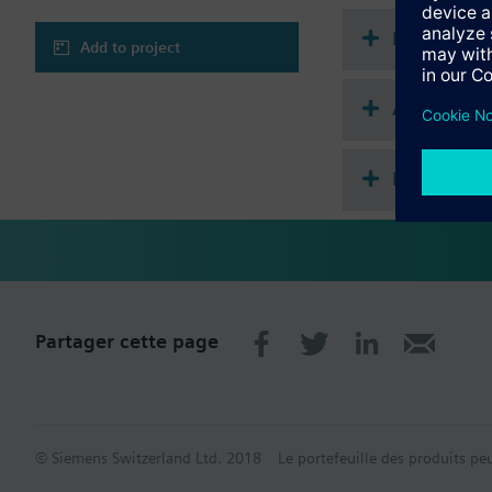
Récapitula
Add to project
Accessoire
Module fro
Partager cette page
© Siemens Switzerland Ltd. 2018
Le portefeuille des produits pe