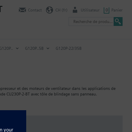
T
Contact
CH (fr)
Utilisateur
0
Panier
120P..
G120P..5B
G120P-22/35B
resseur et des moteurs de ventilateur dans les applications de
de CU230P-2-BT avec tôle de blindage sans panneau.
5 mm, et avec une PIO de 15 mm.