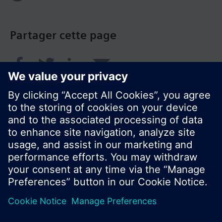
Partager cette page
© Siemens Switzerland Ltd. 2018
Le portefeuille des produits peut varier en
fonction du pays
| Protection des données