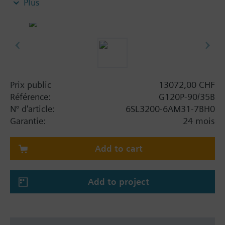
Plus
applications de gestion technique des bâtiments,
notamment : module de puissance PM230, unité de
commande CU230P-2-BT avec tôle de blindage sans
panneau.
Information complémentaire
Lors de l'utilisation d'un BOP-2 ou d'un couvercle
Prix public
13072,00 CHF
d'obturation, la profondeur augmente de 5 mm, et
Référence:
G120P-90/35B
avec une PIO de 15 mm.
N° d'article:
6SL3200-6AM31-7BH0
Garantie:
24 mois
Add to cart
Add to project