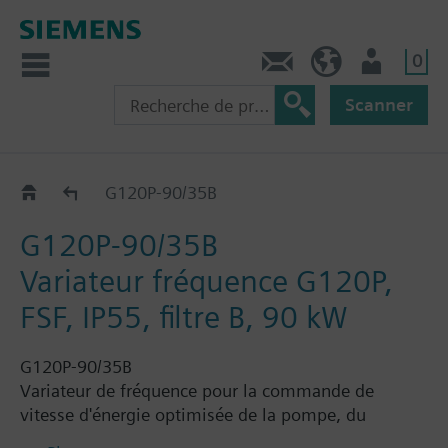
0
Contact
CH (fr)
Utilisateur
Scanner
G120P..5B
G120P-90/35B
G120P-90/35B
Variateur fréquence G120P,
FSF, IP55, filtre B, 90 kW
G120P-90/35B
Variateur de fréquence pour la commande de
vitesse d'énergie optimisée de la pompe, du
compresseur et des moteurs de ventilateur dans les