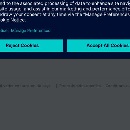
ut varier en fonction du pays
| Protection des données
Conditions d'