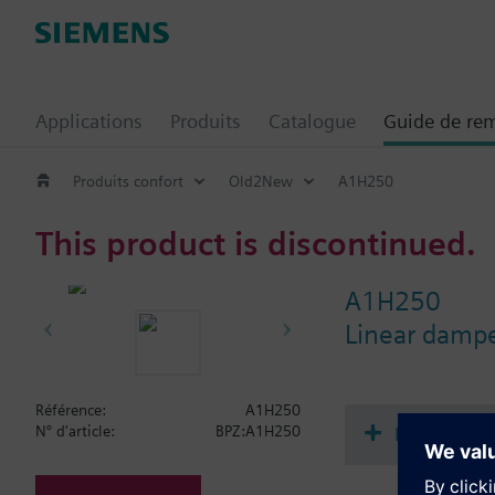
Applications
Produits
Catalogue
Guide de re
Produits confort
Old2New
A1H250
This product is discontinued.
A1H250
Linear dampe
Référence:
A1H250
Documenta
N° d'article:
BPZ:A1H250