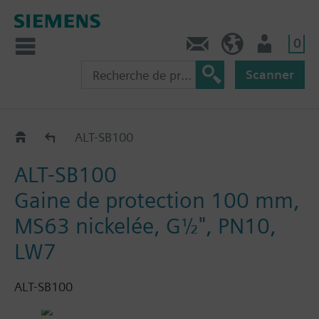
0
Contact
CH (fr)
Utilisateur
Scanner
Gaines de protection pour RAK--T et RAK--S
ALT-SB100
ALT-SB100
Gaine de protection 100 mm,
MS63 nickelée, G½", PN10,
LW7
ALT-SB100