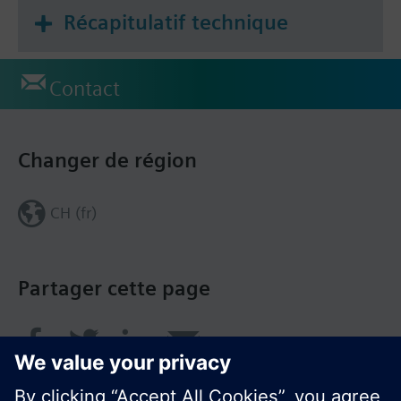
Récapitulatif technique
Contact
Changer de région
CH (fr)
Partager cette page