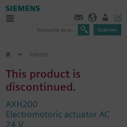
0
Contact
CH (fr)
Utilisateur
Scanner
Old2New
AXH200
This product is
discontinued.
AXH200
Electromotoric actuator AC
24 V