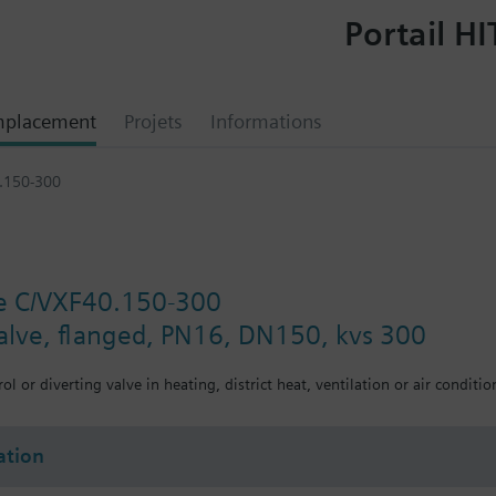
Portail HI
mplacement
Projets
Informations
0.150-300
le C/VXF40.150-300
valve, flanged, PN16, DN150, kvs 300
ol or diverting valve in heating, district heat, ventilation or air conditio
tion