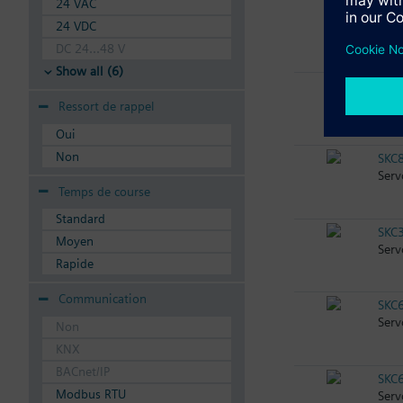
24 VAC
SKC
24 VDC
Serv
DC 24...48 V
Show all (6)
SKC
Serv
Ressort de rappel
Oui
Non
SKC
Serv
Temps de course
Standard
SKC
Moyen
Serv
Rapide
Communication
SKC
Serv
Non
KNX
BACnet/IP
SKC
Modbus RTU
Serv