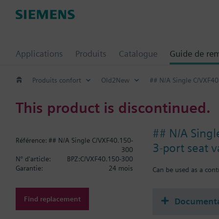
Applications
Produits
Catalogue
Guide de re
Produits confort
Old2New
## N/A Single C/VXF4
This product is discontinued.
## N/A Sing
Référence:
## N/A Single C/VXF40.150-
3-port seat 
300
N° d'article:
BPZ:C/VXF40.150-300
Garantie:
24 mois
Can be used as a contr
Find replacement
Documenta