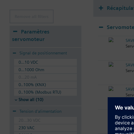
Récapitula
Remove all filters
Servomote
Paramètres
servomoteur
SAV
Serv
Signal de positionnement
0...10 VDC
SAV
0...1000 Ohm
Serv
0...20 mA
0..100% (KNX)
SAV
0..100% (Modbus RTU)
Serv
Show all (10)
Tension d'alimentation
SAV
Serv
20...30 VDC
230 VAC