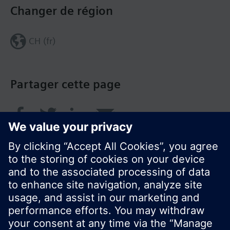
Changer de région
CH (fr)
Partager cette page
© Siemens Switzerland Ltd. 2018