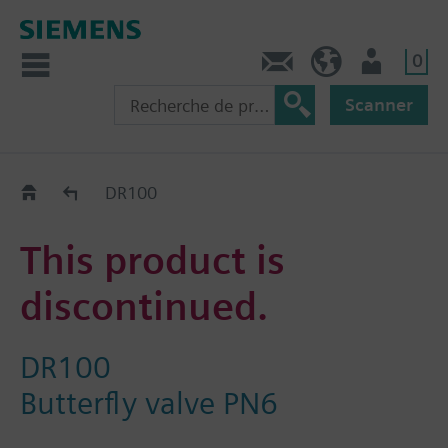
0
Contact
CH (fr)
Utilisateur
Scanner
Old2New
DR100
This product is
discontinued.
DR100
Butterfly valve PN6