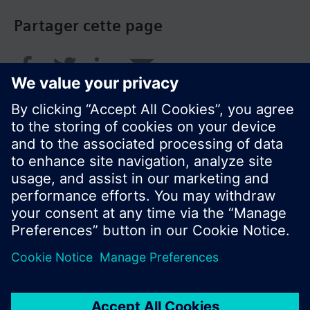
Partager cette page
© Siemens Switzerland Ltd. 2018
Le portefeuille des produits peut varier en
fonction du pays
| Protection des données
Conditions d'utilisation