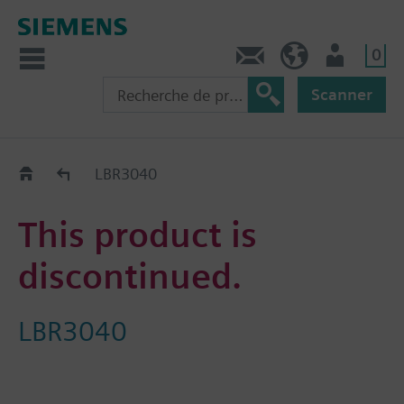
0
Contact
CH (fr)
Utilisateur
Scanner
Old2New
LBR3040
This product is
discontinued.
LBR3040