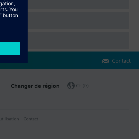
e de dérivation.
Contact
Changer de région
CH (fr)
utilisation
Contact