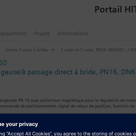
Portail HI
mplacement
Projets
Informations
Vanne 3 voies à brides
2 voies et 3 voies, PN16: MXF461.. / M3
50
euse/à passage direct à bride, PN16, DN65,
langeuses PN 16 avec actionneur magnétique pour la régulation de modu
 commande de positionnement, signal de retour de position, fonction de
entaire
omme vanne 2 voies, l'entrée B (2) doit être obturée par la bride pleine Z
uides contenant des huiles minérales (fiche technique N4455)
 sont homologuées UL