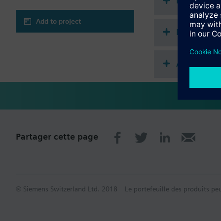
Documenta
Attention
Add to project
ATTENTION !
Récapitula
Utiliser la vanne un
Accessoire
Partager cette page
© Siemens Switzerland Ltd. 2018
Le portefeuille des produits pe