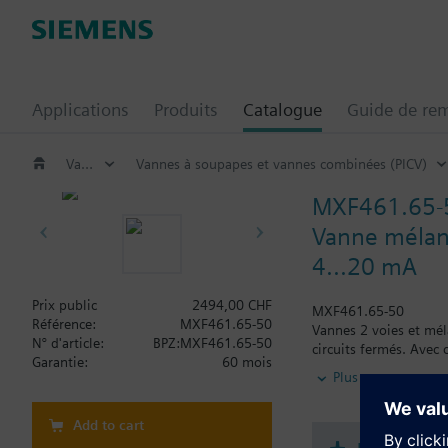
Applications
Produits
Catalogue
Guide de re
Vannes et servomoteurs
Vannes à soupapes et vannes combinées (PICV)
MXF461.65-
Vanne mélang
4...20 mA
Prix public
2494,00 CHF
MXF461.65-50
Référence:
MXF461.65-50
Vannes 2 voies et mé
N° d'article:
BPZ:MXF461.65-50
circuits fermés. Avec
Garantie:
60 mois
Plus
Information complém
En cas d'utilisation c
Add to cart
MXF461..P pour les fl
Les vannes MXF461..