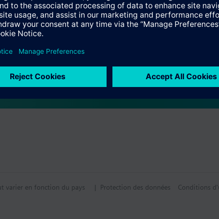
tion
tif technique
iquement comme vanne mélangeuse ou vannes 2 voies, et non comme vann
s multiples
ut varier en fonction du pays
| Protection des données
Conditions d'