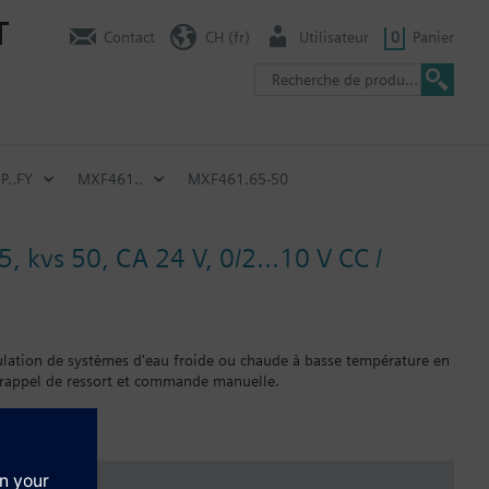
T
Contact
CH (fr)
Utilisateur
0
Panier
P..FY
MXF461..
MXF461.65-50
 kvs 50, CA 24 V, 0/2...10 V CC /
lation de systèmes d'eau froide ou chaude à basse température en
 rappel de ressort et commande manuelle.
155/..