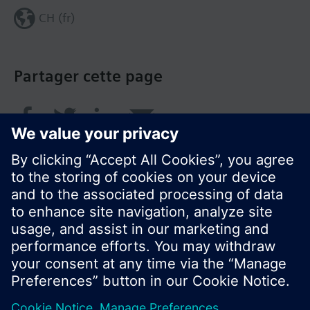
CH (fr)
Partager cette page
© Siemens Switzerland Ltd. 2018
Le portefeuille des produits peut varier en
fonction du pays