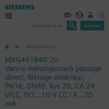
0
Contact
CH (fr)
Utilisateur
Scanner
MXG461B..
MXG461B40-20
MXG461B40-20
Vanne mélangeuse/à passage
direct, filetage extérieur,
PN16, DN40, kvs 20, CA 24
V/CC, 0/2...10 V CC / 4...20
mA