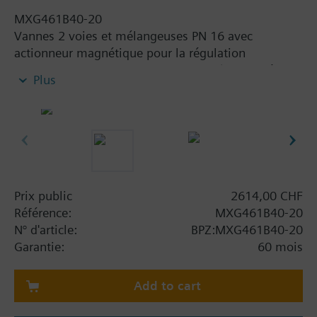
MXG461B40-20
Vannes 2 voies et mélangeuses PN 16 avec
actionneur magnétique pour la régulation
modulante de l'eau chaude sanitaire (eau du réseau,
Plus
eau en circuit ouvert), de l'eau glacée ou de l'eau
chaude à basse température.
Avec commande de positionnement, signal de
retour de position, fonction de rappel de ressort et
commande manuelle.
Information complémentaire
Prix public
2614,00 CHF
Les vannes MXG461B... sont homologuées UL
Référence:
MXG461B40-20
N° d'article:
BPZ:MXG461B40-20
Attention
Garantie:
60 mois
ATTENTION !
La vanne ne peut être utilisée que comme vanne
mélangeuse ou vannes 2 voies, et non comme
Add to cart
vanne de dérivation.