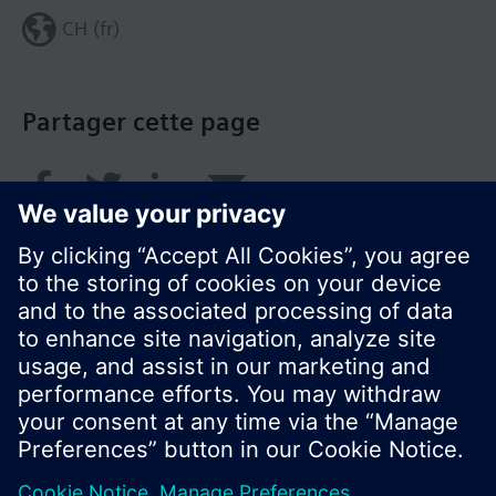
CH (fr)
Partager cette page
© Siemens Switzerland Ltd. 2018
Le portefeuille des produits peut varier en
fonction du pays