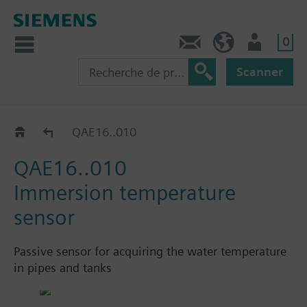
0
Contact
CH (fr)
Utilisateur
Scanner
Sondes à plongeur: QAE.. / FT-TP..
QAE16..010
QAE16..010
Immersion temperature
sensor
Passive sensor for acquiring the water temperature
in pipes and tanks