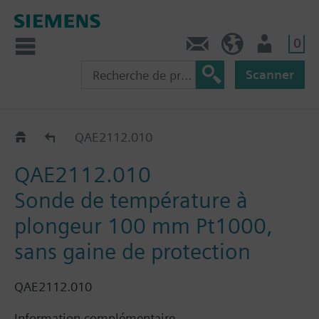
0
Contact
CH (fr)
Utilisateur
Scanner
QAE21..
QAE2112.010
QAE2112.010
Sonde de température à
plongeur 100 mm Pt1000,
sans gaine de protection
QAE2112.010
Information complémentaire