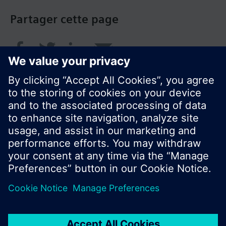
Partager cette page
© Siemens Switzerland Ltd. 2018
Le portefeuille des produits peut varier en
fonction du pays
| Protection des données
Conditions d'utilisation