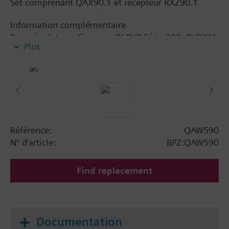
Set comprenant QAX90.1 et récepteur RXZ90.1
Information complémentaire
Pour régulateurs Sigmagyr™ RVP Série 200, RVP331
Plus
et RVL Série 400
Référence:
QAW590
N° d'article:
BPZ:QAW590
Find replacement
Documentation