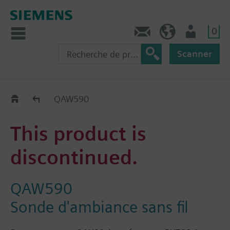
0
Contact
CH (fr)
Utilisateur
Scanner
Old2New
QAW590
This product is
discontinued.
QAW590
Sonde d'ambiance sans fil