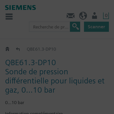
0
Contact
CH (fr)
Utilisateur
Scanner
QBE61.3-DP..
QBE61.3-DP10
QBE61.3-DP10
Sonde de pression
différentielle pour liquides et
gaz, 0…10 bar
0...10 bar
Information complémentaire