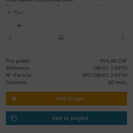
Ne convient pas pour l'ammoniaque et le fréon.
Plus
Remarque
Pour plus petites plages de mesure voir QBE63-DP..
Remarque concernant pression max. admissible:
surpression unilatérale
Prix public
954,00 CHF
Référence:
QBE61.3-DP10
N° d'article:
BPZ:QBE61.3-DP10
Garantie:
60 mois
Add to cart
Add to project