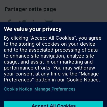
Partager cette page
© Siemens Switzerland Ltd. 2018
Le portefeuille des produits peut varier en
fonction du pays
| Protection des données
Conditions d'utilisation