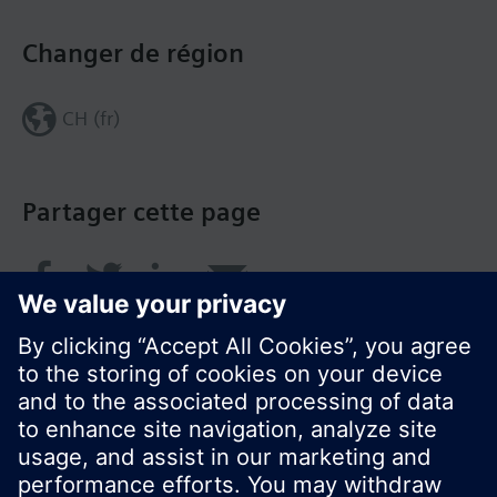
Changer de région
CH (fr)
Partager cette page
© Siemens Switzerland Ltd. 2018