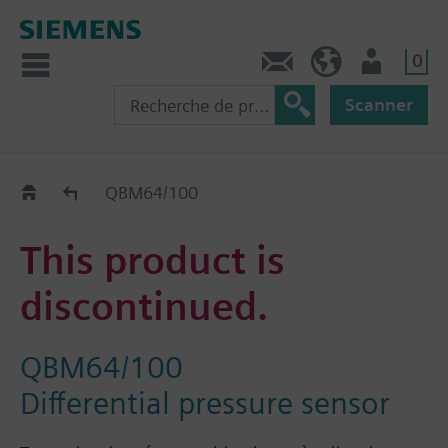
0
Contact
CH (fr)
Utilisateur
Scanner
Old2New
QBM64/100
This product is
discontinued.
QBM64/100
Differential pressure sensor