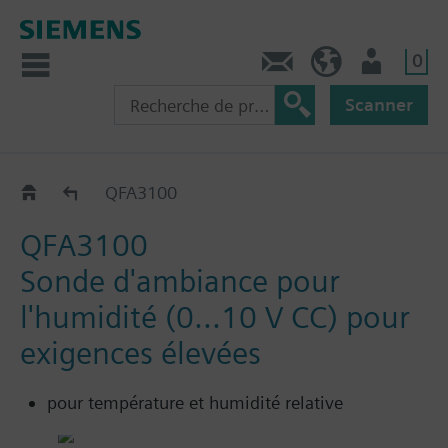
0
Contact
CH (fr)
Utilisateur
Scanner
QFA31..
QFA3100
QFA3100
Sonde d'ambiance pour
l'humidité (0...10 V CC) pour
exigences élevées
pour température et humidité relative