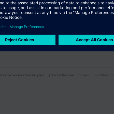
ut varier en fonction du pays
| Protection des données
Conditions d'