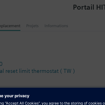
Portail HI
mplacement
Projets
Informations
0
l reset limit thermostat ( TW )
tion